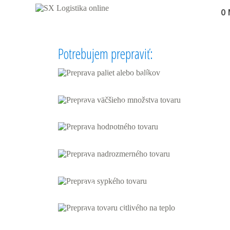
O 
Potrebujem prepraviť:
Paletu alebo balík
Väčšie množstvá tovaru
Hodnotný tovar
Nadrozmerný tovar
Sypký tovar
Teplo-
citlivý tovar